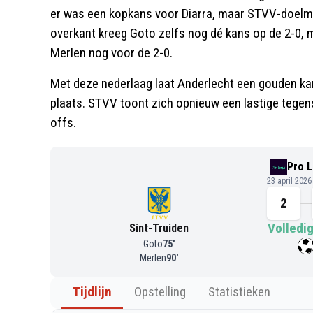
er was een kopkans voor Diarra, maar STVV-doelma
overkant kreeg Goto zelfs nog dé kans op de 2-0, ma
Merlen nog voor de 2-0.
Met deze nederlaag laat Anderlecht een gouden ka
plaats. STVV toont zich opnieuw een lastige tegens
offs.
Pro 
23 april 202
2
Volledig
Sint-Truiden
Goto
75
'
Merlen
90
'
Tijdlijn
Opstelling
Statistieken