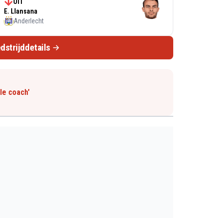
UIT
E. Llansana
Anderlecht
dstrijddetails
le coach'