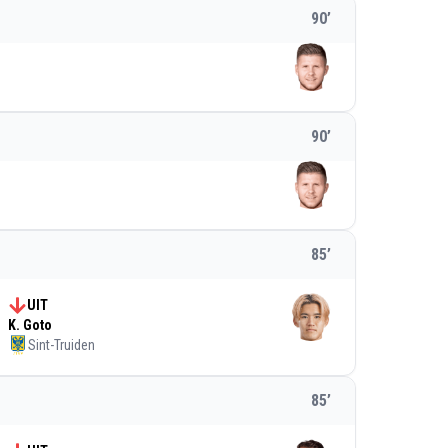
90
’
90
’
85
’
UIT
K. Goto
Sint-Truiden
85
’