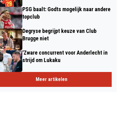
PSG baalt: Godts mogelijk naar andere
topclub
Degryse begrijpt keuze van Club
Brugge niet
'Zware concurrent voor Anderlecht in
strijd om Lukaku
Meer artikelen