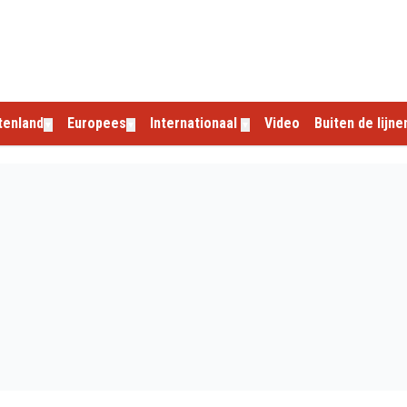
tenland
Europees
Internationaal
Video
Buiten de lijne
▼
▼
▼