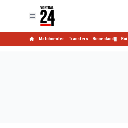
Matchcenter
Transfers
Binnenland
Bui
▼