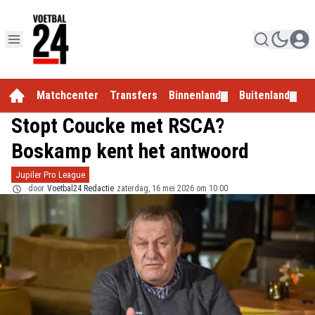
Matchcenter
Transfers
Binnenland
Buitenland
E
▼
▼
Stopt Coucke met RSCA?
Boskamp kent het antwoord
Jupiler Pro League
door
Voetbal24 Redactie
zaterdag, 16 mei 2026 om 10:00