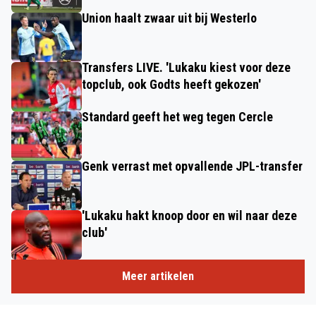
Union haalt zwaar uit bij Westerlo
Transfers LIVE. 'Lukaku kiest voor deze
topclub, ook Godts heeft gekozen'
Standard geeft het weg tegen Cercle
Genk verrast met opvallende JPL-transfer
'Lukaku hakt knoop door en wil naar deze
club'
Meer artikelen