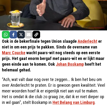
Ook in de bekerfinale tegen Union slaagde
Anderlecht
er
niet in om een prijs te pakken. Sinds de overname van
Marc Coucke
wacht paars-wit nog steeds op een eerste
prijs. Het gaat enorm bergaf met paars-wit en er lijkt maar
geen einde aan te komen. Ook
Johan Boskamp
heeft het
helemaal gehad.
“Ach, wat valt daar nog over te zeggen... Ik ben het beu om
over Anderlecht te praten. Er is gewoon geen kwaliteit. Veel
meer woorden hoef ik er eigenlijk niet aan vuil te maken.
Het is omdat ik die club zo graag zie, dat ik er niet dieper op
in wil gaan", stelt Boskamp in
Het Belang van Limburg
.