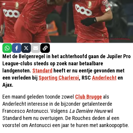
Met de Belgenregel in het achterhoofd gaan de Jupiler Pro
League-clubs steeds op zoek naar betaalbare
landgenoten.
Standard
heeft er nu eentje gevonden met
een verleden bij
Sporting Charleroi
, RSC
Anderlecht
en
Ajax.
Een maand geleden toonde zowel
Club Brugge
als
Anderlecht interesse in de bijzonder getalenteerde
Francesco Antonucci. Volgens
La Dernière Heure
wil
Standard hem nu overtuigen. De Rouches deden al een
voorstel om Antonucci een jaar te huren met aankoopoptie.