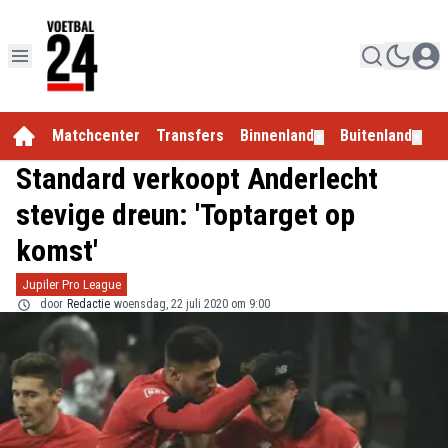
Matchcenter
Transfers
Binnenland
Buitenland
E
▼
▼
Standard verkoopt Anderlecht
stevige dreun: 'Toptarget op
komst'
Jupiler Pro League
door
Redactie
woensdag, 22 juli 2020 om 9:00