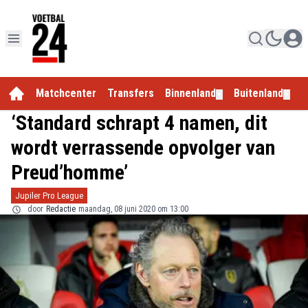
Matchcenter
Transfers
Binnenland
Buitenland
E
▼
▼
‘Standard schrapt 4 namen, dit
wordt verrassende opvolger van
Preud’homme’
Jupiler Pro League
door
Redactie
maandag, 08 juni 2020 om 13:00