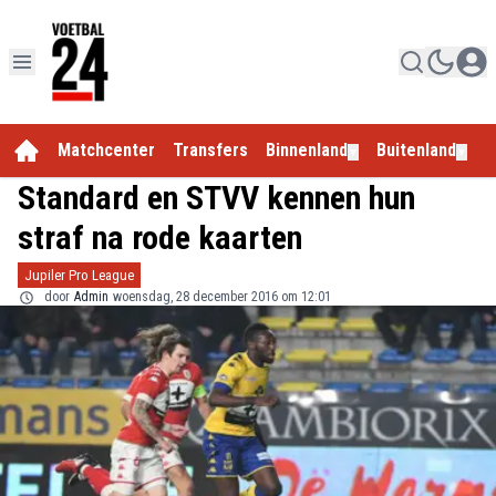
Matchcenter
Transfers
Binnenland
Buitenland
E
▼
▼
Standard en STVV kennen hun
straf na rode kaarten
Jupiler Pro League
door
Admin
woensdag, 28 december 2016 om 12:01