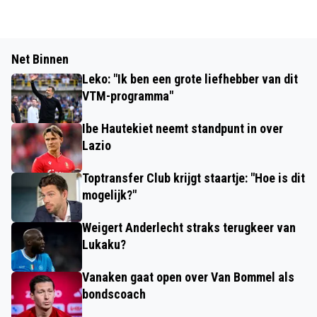
Net Binnen
Leko: "Ik ben een grote liefhebber van dit
VTM-programma"
Ibe Hautekiet neemt standpunt in over
Lazio
Toptransfer Club krijgt staartje: "Hoe is dit
mogelijk?"
Weigert Anderlecht straks terugkeer van
Lukaku?
Vanaken gaat open over Van Bommel als
bondscoach