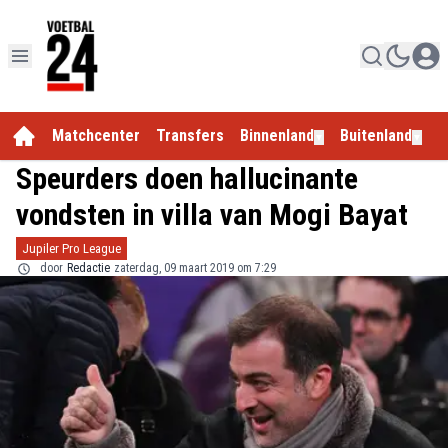
Matchcenter
Transfers
Binnenland
Buitenland
E
▼
▼
Speurders doen hallucinante
vondsten in villa van Mogi Bayat
Jupiler Pro League
door
Redactie
zaterdag, 09 maart 2019 om 7:29