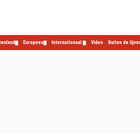
tenland
Europees
Internationaal
Video
Buiten de lijne
▼
▼
▼