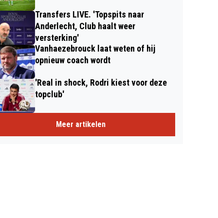
Transfers LIVE. 'Topspits naar
Anderlecht, Club haalt weer
versterking'
Vanhaezebrouck laat weten of hij
opnieuw coach wordt
'Real in shock, Rodri kiest voor deze
topclub'
Meer artikelen