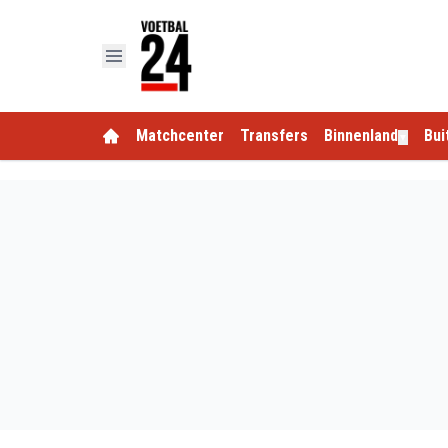
Matchcenter
Transfers
Binnenland
Bui
▼