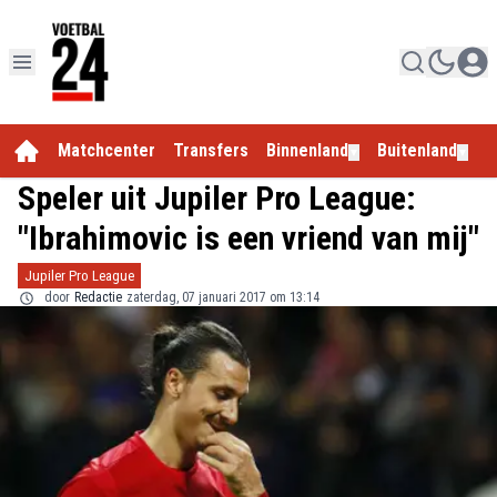
Matchcenter
Transfers
Binnenland
Buitenland
E
▼
▼
Speler uit Jupiler Pro League:
"Ibrahimovic is een vriend van mij"
Jupiler Pro League
door
Redactie
zaterdag, 07 januari 2017 om 13:14