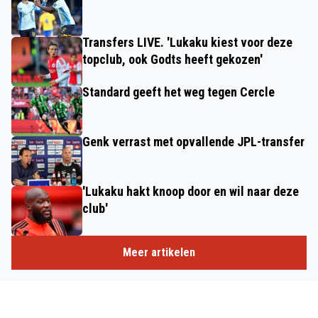
Transfers LIVE. 'Lukaku kiest voor deze
topclub, ook Godts heeft gekozen'
Standard geeft het weg tegen Cercle
Genk verrast met opvallende JPL-transfer
'Lukaku hakt knoop door en wil naar deze
club'
Meer artikelen