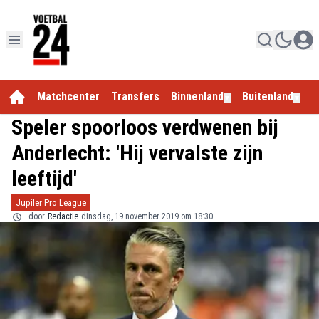
Matchcenter
Transfers
Binnenland
Buitenland
E
▼
▼
Speler spoorloos verdwenen bij
Anderlecht: 'Hij vervalste zijn
leeftijd'
Jupiler Pro League
door
Redactie
dinsdag, 19 november 2019 om 18:30