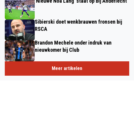
'Nieuwe Noa Lang' staat op bij Anderlecht
Sibierski doet wenkbrauwen fronsen bij
RSCA
Brandon Mechele onder indruk van
nieuwkomer bij Club
Meer artikelen