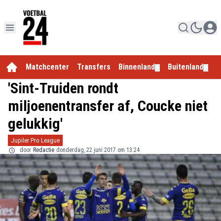
Matchcenter
Transfers
Binnenland
Buitenland
E
▼
▼
'Sint-Truiden rondt
miljoenentransfer af, Coucke niet
gelukkig'
Jupiler Pro League
door
Redactie
donderdag, 22 juni 2017 om 13:24