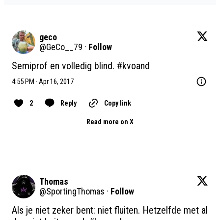
geco
@
GeCo__79
·
Follow
Semiprof en volledig blind. 
#kvoand
4:55 PM · Apr 16, 2017
2
Reply
Copy link
Read more on X
Thomas
@
SportingThomas
·
Follow
Als je niet zeker bent: niet fluiten. Hetzelfde met al 