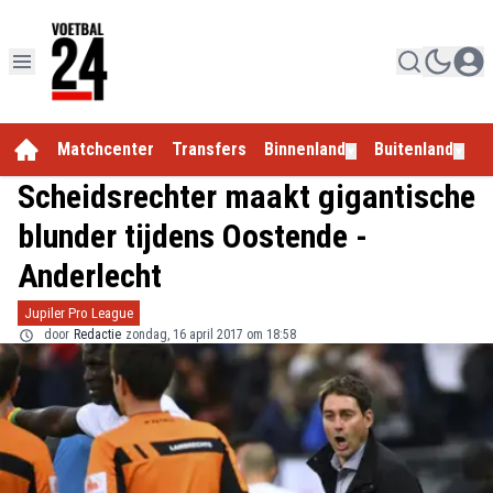
Matchcenter
Transfers
Binnenland
Buitenland
E
▼
▼
Scheidsrechter maakt gigantische
blunder tijdens Oostende -
Anderlecht
Jupiler Pro League
door
Redactie
zondag, 16 april 2017 om 18:58