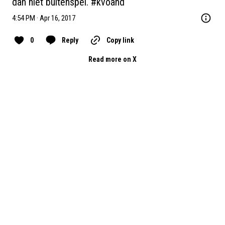
dan niet buitenspel. 
#kvoand
4:54 PM · Apr 16, 2017
0
Reply
Copy link
Read more on X