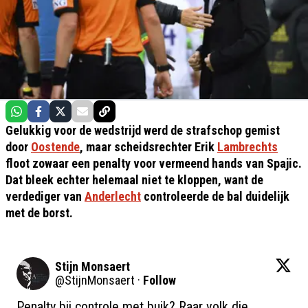
Gelukkig voor de wedstrijd werd de strafschop gemist
door
Oostende
, maar scheidsrechter Erik
Lambrechts
floot zowaar een penalty voor vermeend hands van Spajic.
Dat bleek echter helemaal niet te kloppen, want de
verdediger van
Anderlecht
controleerde de bal duidelijk
met de borst.
Stijn Monsaert
@
StijnMonsaert
·
Follow
Penalty bij controle met buik? Raar volk die 