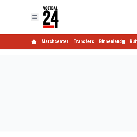
Matchcenter
Transfers
Binnenland
Bui
▼