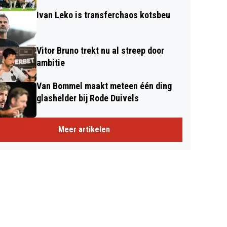
Ivan Leko is transferchaos kotsbeu
Vitor Bruno trekt nu al streep door
ambitie
Van Bommel maakt meteen één ding
glashelder bij Rode Duivels
Meer artikelen