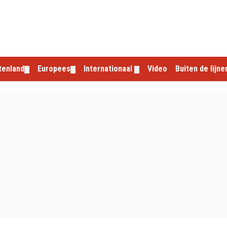
tenland
Europees
Internationaal
Video
Buiten de lijne
▼
▼
▼