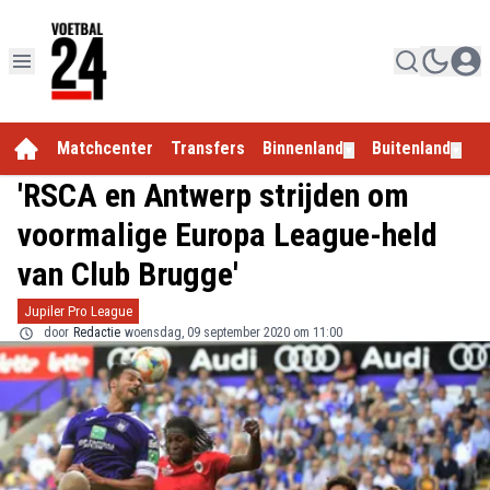
Matchcenter
Transfers
Binnenland
Buitenland
E
▼
▼
'RSCA en Antwerp strijden om
voormalige Europa League-held
van Club Brugge'
Jupiler Pro League
door
Redactie
woensdag, 09 september 2020 om 11:00