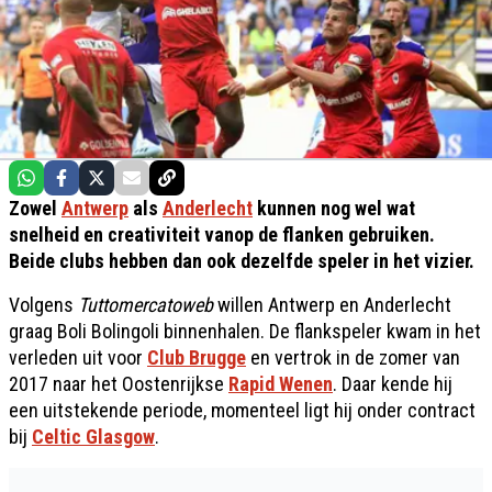
Zowel
Antwerp
als
Anderlecht
kunnen nog wel wat
snelheid en creativiteit vanop de flanken gebruiken.
Beide clubs hebben dan ook dezelfde speler in het vizier.
Volgens
Tuttomercatoweb
willen Antwerp en Anderlecht
graag Boli Bolingoli binnenhalen. De flankspeler kwam in het
verleden uit voor
Club Brugge
en vertrok in de zomer van
2017 naar het Oostenrijkse
Rapid Wenen
. Daar kende hij
een uitstekende periode, momenteel ligt hij onder contract
bij
Celtic Glasgow
.