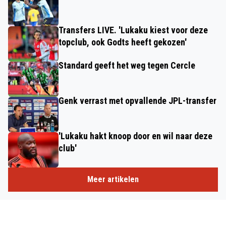
Transfers LIVE. 'Lukaku kiest voor deze
topclub, ook Godts heeft gekozen'
Standard geeft het weg tegen Cercle
Genk verrast met opvallende JPL-transfer
'Lukaku hakt knoop door en wil naar deze
club'
Meer artikelen