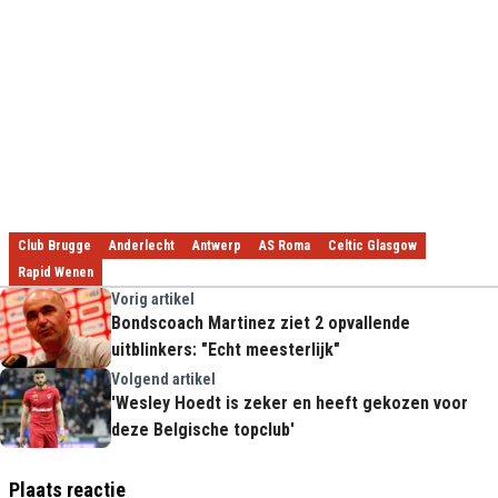
Club Brugge
Anderlecht
Antwerp
AS Roma
Celtic Glasgow
Rapid Wenen
Vorig artikel
Bondscoach Martinez ziet 2 opvallende
uitblinkers: "Echt meesterlijk"
Volgend artikel
'Wesley Hoedt is zeker en heeft gekozen voor
deze Belgische topclub'
Plaats reactie