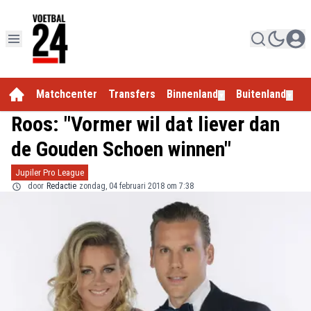
Matchcenter
Transfers
Binnenland
Buitenland
E
▼
▼
Roos: "Vormer wil dat liever dan
de Gouden Schoen winnen"
Jupiler Pro League
door
Redactie
zondag, 04 februari 2018 om 7:38