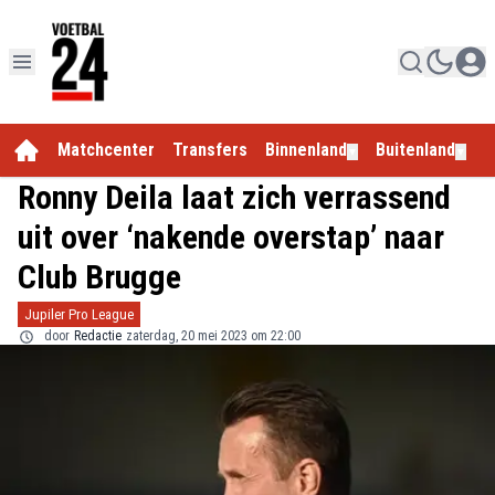
Matchcenter
Transfers
Binnenland
Buitenland
E
▼
▼
Ronny Deila laat zich verrassend
uit over ‘nakende overstap’ naar
Club Brugge
Jupiler Pro League
door
Redactie
zaterdag, 20 mei 2023 om 22:00