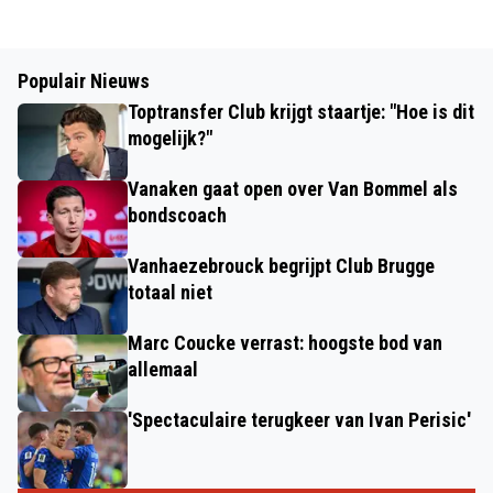
Populair Nieuws
Toptransfer Club krijgt staartje: "Hoe is dit
mogelijk?"
Vanaken gaat open over Van Bommel als
bondscoach
Vanhaezebrouck begrijpt Club Brugge
totaal niet
Marc Coucke verrast: hoogste bod van
allemaal
'Spectaculaire terugkeer van Ivan Perisic'