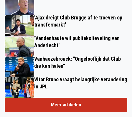
'Ajax dreigt Club Brugge af te troeven op
transfermarkt'
'Vandenhaute wil publiekslieveling van
Anderlecht'
Vanhaezebrouck: "Ongelooflijk dat Club
die kan halen"
Vitor Bruno vraagt belangrijke verandering
in JPL
Meer artikelen