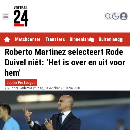
Matchcenter
Transfers
Binnenland
Buitenland
E
▼
▼
Roberto Martinez selecteert Rode
Duivel niét: ‘Het is over en uit voor
hem’
Jupiler Pro League
door
Redactie
vrijdag, 04 oktober 2019 om 8:00