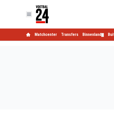
Matchcenter
Transfers
Binnenland
Bui
▼