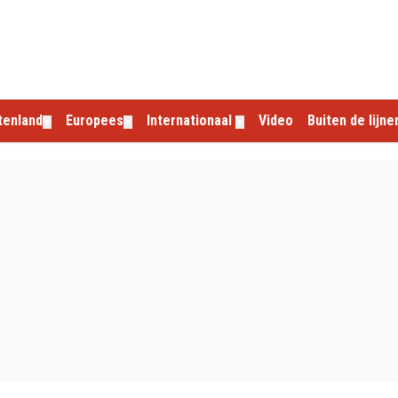
tenland
Europees
Internationaal
Video
Buiten de lijne
▼
▼
▼