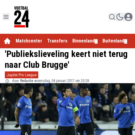
Matchcenter
Transfers
Binnenland
Buitenland
E
▼
▼
'Publiekslieveling keert niet terug
naar Club Brugge'
Jupiler Pro League
door
Redactie
woensdag, 04 januari 2017 om 20:28