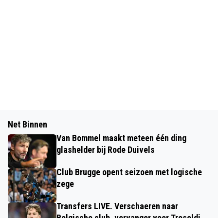
Net Binnen
Van Bommel maakt meteen één ding
glashelder bij Rode Duivels
Club Brugge opent seizoen met logische
zege
Transfers LIVE. Verschaeren naar
Belgische club, vervanger voor Tresoldi