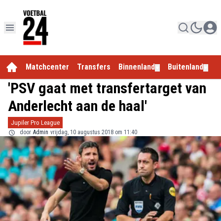
Matchcenter
Transfers
Binnenland
Buitenland
E
▼
▼
'PSV gaat met transfertarget van
Anderlecht aan de haal'
Jupiler Pro League
door
Admin
vrijdag, 10 augustus 2018 om 11:40