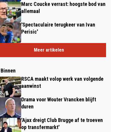
Marc Coucke verrast: hoogste bod van
allemaal
'Spectaculaire terugkeer van Ivan
Perisic'
Meer artikelen
 Binnen
RSCA maakt volop werk van volgende
aanwinst
Drama voor Wouter Vrancken blijft
duren
'Ajax dreigt Club Brugge af te troeven
op transfermarkt'