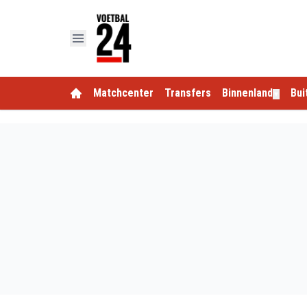
Matchcenter
Transfers
Binnenland
Bui
▼