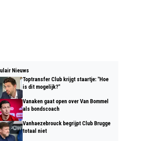
ulair Nieuws
Toptransfer Club krijgt staartje: "Hoe
is dit mogelijk?"
Vanaken gaat open over Van Bommel
als bondscoach
Vanhaezebrouck begrijpt Club Brugge
totaal niet