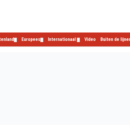
tenland
Europees
Internationaal
Video
Buiten de lijne
▼
▼
▼