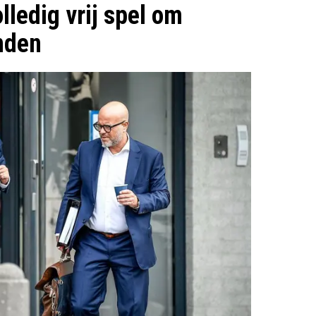
olledig vrij spel om
onden