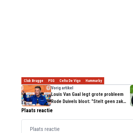
Club Brugge
PSG
Celta De Vigo
Hammarby
Vorig artikel
Louis Van Gaal legt grote probleem
Rode Duivels bloot: "Stelt geen zak
voor"
Plaats reactie