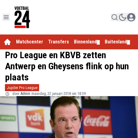
Matchcenter
Transfers
Binnenland
Buitenland
E
▼
▼
Pro League en KBVB zetten
Antwerp en Gheysens flink op hun
plaats
Jupiler Pro League
door
Admin
maandag, 22 januari 2018 om 18:39