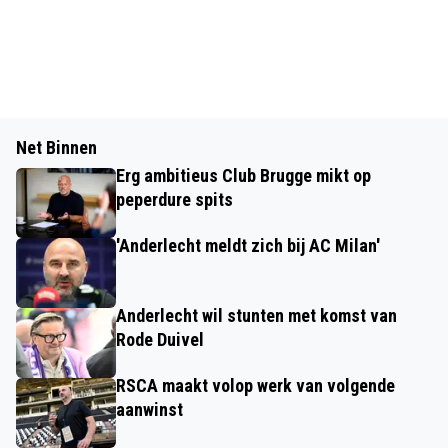
Net Binnen
Erg ambitieus Club Brugge mikt op
peperdure spits
'Anderlecht meldt zich bij AC Milan'
Anderlecht wil stunten met komst van
Rode Duivel
RSCA maakt volop werk van volgende
aanwinst