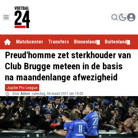
Matchcenter
Transfers
Binnenland
Buitenland
E
▼
▼
Preud'homme zet sterkhouder van
Club Brugge meteen in de basis
na maandenlange afwezigheid
Jupiler Pro League
door
Admin
zaterdag, 04 maart 2017 om 19:03