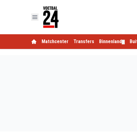
Matchcenter
Transfers
Binnenland
Bui
▼