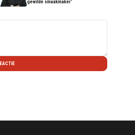
gewilde smaakmaker'
EACTIE