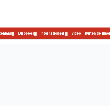
tenland
Europees
Internationaal
Video
Buiten de lijne
▼
▼
▼