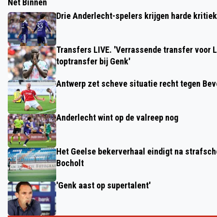
Net Binnen
Drie Anderlecht-spelers krijgen harde kritie
Transfers LIVE. 'Verrassende transfer voor 
toptransfer bij Genk'
Antwerp zet scheve situatie recht tegen Be
Anderlecht wint op de valreep nog
Het Geelse bekerverhaal eindigt na strafsc
Bocholt
'Genk aast op supertalent'