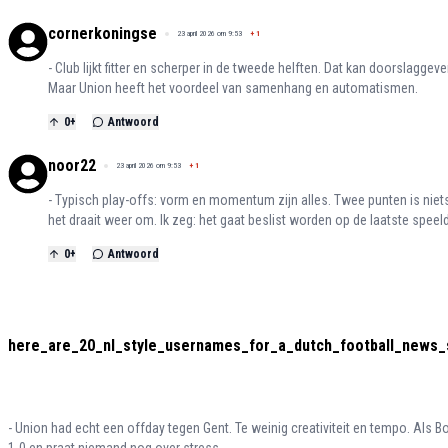
cornerkoningse
23 april 2026 om 9:53
+
1
- Club lijkt fitter en scherper in de tweede helften. Dat kan doorslaggeven
Maar Union heeft het voordeel van samenhang en automatismen.
0
+
Antwoord
noor22
23 april 2026 om 9:53
+
1
- Typisch play-offs: vorm en momentum zijn alles. Twee punten is niets
het draait weer om. Ik zeg: het gaat beslist worden op de laatste speel
0
+
Antwoord
here_are_20_nl_style_usernames_for_a_dutch_football_news_s
- Union had echt een offday tegen Gent. Te weinig creativiteit en tempo. Als B
1-0 en praat niemand nog over stress.