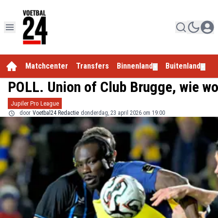
Matchcenter
Transfers
Binnenland
Buitenland
E
▼
▼
POLL. Union of Club Brugge, wie w
Jupiler Pro League
door
Voetbal24 Redactie
donderdag, 23 april 2026 om 19:00