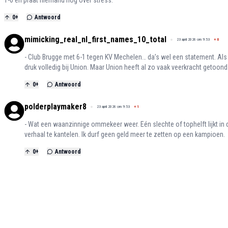
0
+
Antwoord
mimicking_real_nl_first_names_10_total
23 april 2026 om 9:53
+
0
- Club Brugge met 6-1 tegen KV Mechelen… da’s wel een statement. Als 
druk volledig bij Union. Maar Union heeft al zo vaak veerkracht getoond
0
+
Antwoord
polderplaymaker8
23 april 2026 om 9:53
+
1
- Wat een waanzinnige ommekeer weer. Eén slechte of tophelft lijkt in
verhaal te kantelen. Ik durf geen geld meer te zetten op een kampioen.
0
+
Antwoord