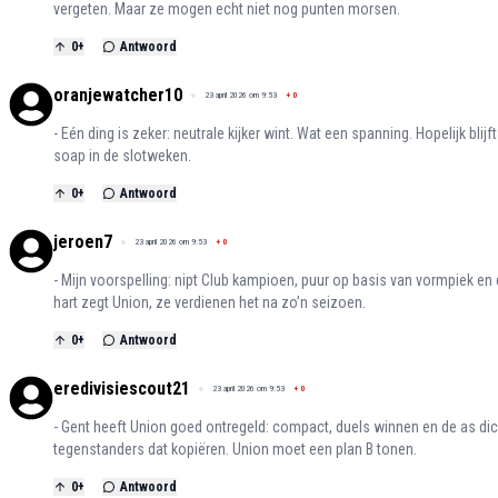
vergeten. Maar ze mogen echt niet nog punten morsen.
0
+
Antwoord
oranjewatcher10
23 april 2026 om 9:53
+
0
- Eén ding is zeker: neutrale kijker wint. Wat een spanning. Hopelijk blij
soap in de slotweken.
0
+
Antwoord
jeroen7
23 april 2026 om 9:53
+
0
- Mijn voorspelling: nipt Club kampioen, puur op basis van vormpiek e
hart zegt Union, ze verdienen het na zo’n seizoen.
0
+
Antwoord
eredivisiescout21
23 april 2026 om 9:53
+
0
- Gent heeft Union goed ontregeld: compact, duels winnen en de as di
tegenstanders dat kopiëren. Union moet een plan B tonen.
0
+
Antwoord