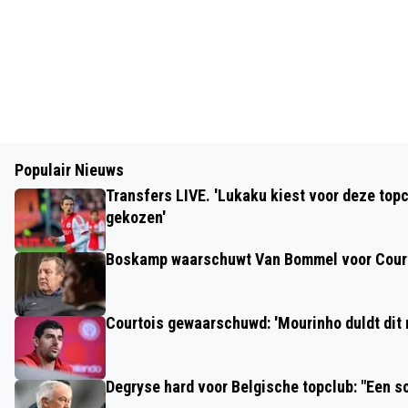
Populair Nieuws
Transfers LIVE. 'Lukaku kiest voor deze top
gekozen'
Boskamp waarschuwt Van Bommel voor Cour
Courtois gewaarschuwd: 'Mourinho duldt dit n
Degryse hard voor Belgische topclub: "Een s