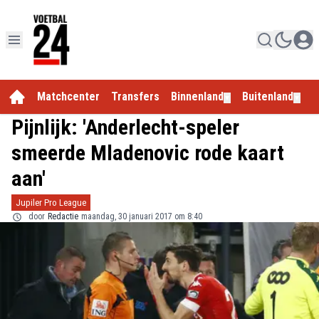
Matchcenter
Transfers
Binnenland
Buitenland
E
▼
▼
Pijnlijk: 'Anderlecht-speler
smeerde Mladenovic rode kaart
aan'
Jupiler Pro League
door
Redactie
maandag, 30 januari 2017 om 8:40