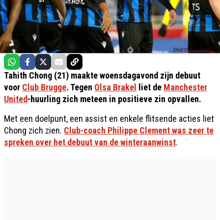
Tahith Chong (21) maakte woensdagavond zijn debuut
voor
Club Brugge
. Tegen
Olsa Brakel
liet de
Manchester
United
-huurling zich meteen in positieve zin opvallen.
Met een doelpunt, een assist en enkele flitsende acties liet
Chong zich zien.
Club-coach Philippe Clement was zeer te
spreken over het debuut van de winteraanwinst
.