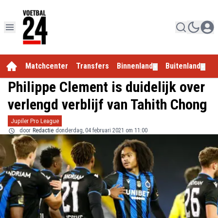
Matchcenter
Transfers
Binnenland
Buitenland
E
▼
▼
Philippe Clement is duidelijk over
verlengd verblijf van Tahith Chong
Jupiler Pro League
door
Redactie
donderdag, 04 februari 2021 om 11:00