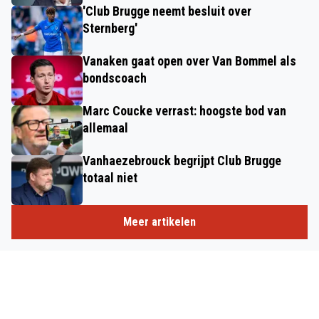
'Club Brugge neemt besluit over
Sternberg'
Vanaken gaat open over Van Bommel als
bondscoach
Marc Coucke verrast: hoogste bod van
allemaal
Vanhaezebrouck begrijpt Club Brugge
totaal niet
Meer artikelen