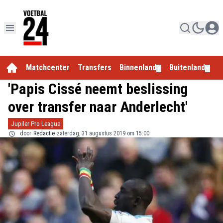
Matchcenter
Transfers
Binnenland
Buitenland
E
▼
▼
'Papis Cissé neemt beslissing
over transfer naar Anderlecht'
Jupiler Pro League
door
Redactie
zaterdag, 31 augustus 2019 om 15:00