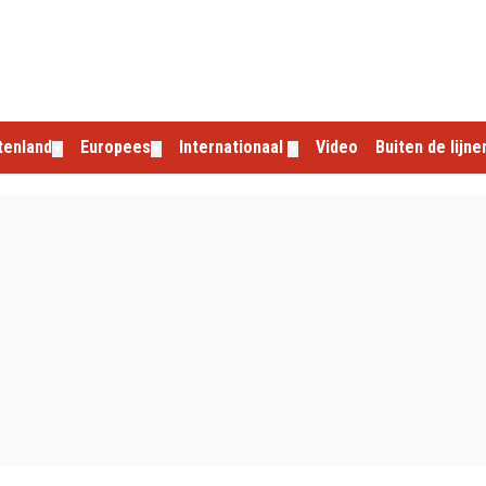
tenland
Europees
Internationaal
Video
Buiten de lijne
▼
▼
▼