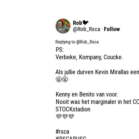
Rob🐦
@
Rob_Rsca
·
Follow
Replying to @
Rob_Rsca
PS:

Verbeke, Kompany, Coucke.

Als jullie durven Kevin Mirallas e
🤬🤬

Kenny en Benito van voor.

Nooit was het marginaler in het
STOCKstadion

💜💜💜

#rsca
#RSCARUSG