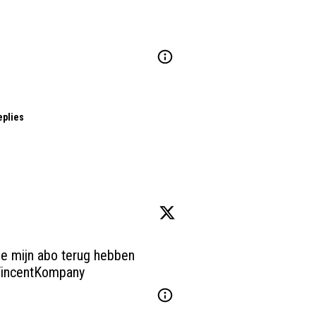
eplies
Als Mirallas naar RSCA komt mag je mijn abo terug hebben 
incentKompany