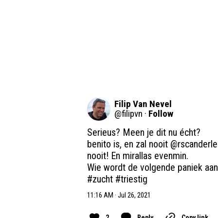
Filip Van Nevel
@
filipvn
·
Follow
Serieus? Meen je dit nu écht?

benito is, en zal nooit 
@rscanderle
nooit! En mirallas evenmin.

#zucht
#triestig
11:16 AM · Jul 26, 2021
2
Reply
Copy link