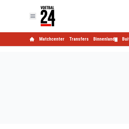
Matchcenter
Transfers
Binnenland
Bui
▼