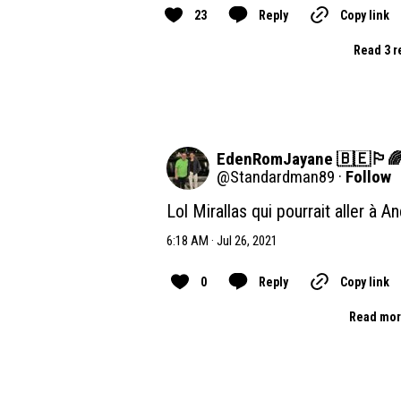
23
Reply
Copy link
Read 3 r
EdenRomJayane 🇧🇪🏳️‍🌈
@
Standardman89
·
Follow
Lol Mirallas qui pourrait aller à 
6:18 AM · Jul 26, 2021
0
Reply
Copy link
Read mor