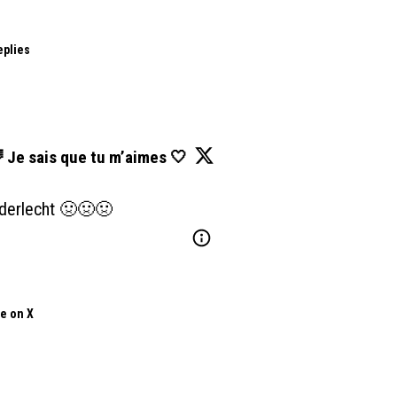
eplies
 Je sais que tu m’aimes 🤍
Anderlecht 🤢🤢🤢
e on X