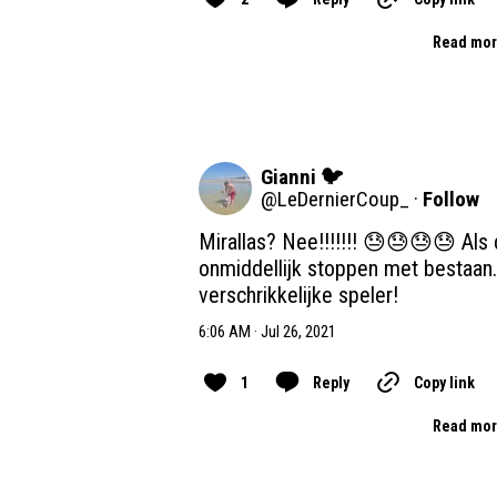
Read mor
Gianni 🐦
@
LeDernierCoup_
·
Follow
Mirallas? Nee!!!!!!! 😓😓😓😓 Als 
onmiddellijk stoppen met bestaan. 
verschrikkelijke speler!
6:06 AM · Jul 26, 2021
1
Reply
Copy link
Read mor