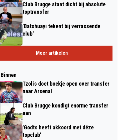
Club Brugge staat dicht bij absolute
toptransfer
'Batshuayi tekent bij verrassende
club'
Meer artikelen
 Binnen
Tzolis doet boekje open over transfer
naar Arsenal
Club Brugge kondigt enorme transfer
aan
'Godts heeft akkoord met déze
topclub'