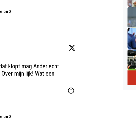
e on X
dat klopt mag Anderlecht 
Over mijn lijk! Wat een 
e on X