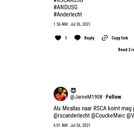
#ANDUSG
#Anderlecht
1:56 AM · Jul 26, 2021
1
Reply
Copy link
Read 2 r
😈
@
JarneM1908
·
Follow
@rscanderlecht
@CouckeMarc
@V
6:01 AM · Jul 26, 2021