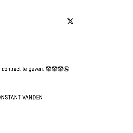
en contract te geven. 🤡🤡🤡🤬
 CONSTANT VANDEN 