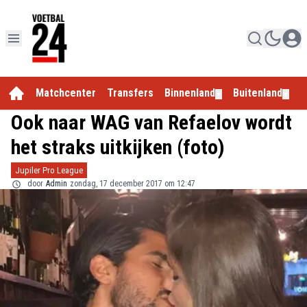
Matchcenter
Transfers
Binnenland
Buitenland
E
▼
▼
Ook naar WAG van Refaelov wordt
het straks uitkijken (foto)
Jupiler Pro League
door
Admin
zondag, 17 december 2017 om 12:47