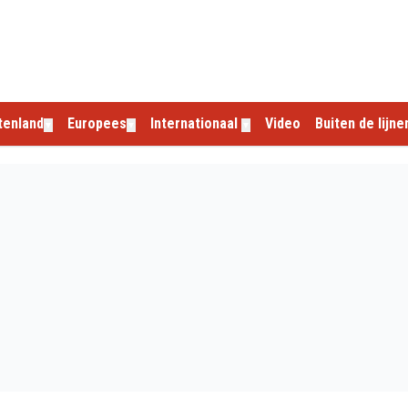
tenland
Europees
Internationaal
Video
Buiten de lijne
▼
▼
▼