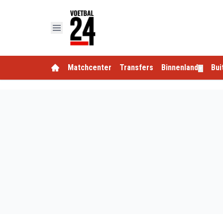
Matchcenter
Transfers
Binnenland
Bui
▼