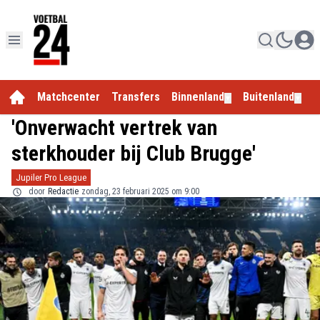
Matchcenter
Transfers
Binnenland
Buitenland
E
▼
▼
'Onverwacht vertrek van
sterkhouder bij Club Brugge'
Jupiler Pro League
door
Redactie
zondag, 23 februari 2025 om 9:00