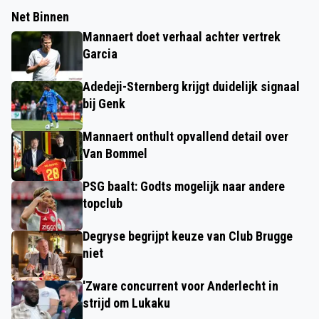
Net Binnen
Mannaert doet verhaal achter vertrek
Garcia
Adedeji-Sternberg krijgt duidelijk signaal
bij Genk
Mannaert onthult opvallend detail over
Van Bommel
PSG baalt: Godts mogelijk naar andere
topclub
Degryse begrijpt keuze van Club Brugge
niet
'Zware concurrent voor Anderlecht in
strijd om Lukaku