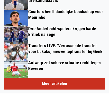
titelkandidaat is
Courtois heeft duidelijke boodschap voor
Mourinho
Drie Anderlecht-spelers krijgen harde
kritiek na zege
Transfers LIVE. 'Verrassende transfer
voor Lukaku, nieuwe toptransfer bij Genk'
Antwerp zet scheve situatie recht tegen
Beveren
Meer artikelen