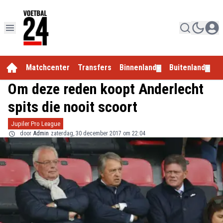
Matchcenter
Transfers
Binnenland
Buitenland
E
▼
▼
Om deze reden koopt Anderlecht
spits die nooit scoort
Jupiler Pro League
door
Admin
zaterdag, 30 december 2017 om 22:04