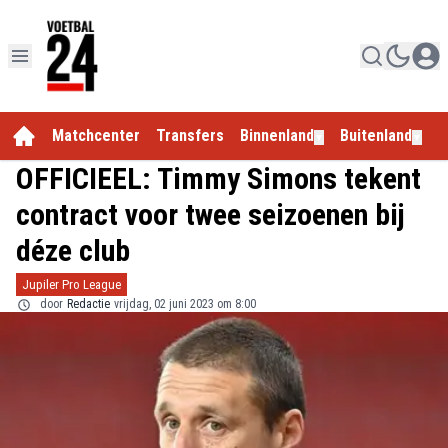
Matchcenter
Transfers
Binnenland
Buitenland
E
▼
▼
OFFICIEEL: Timmy Simons tekent
contract voor twee seizoenen bij
déze club
Jupiler Pro League
door
Redactie
vrijdag, 02 juni 2023 om 8:00