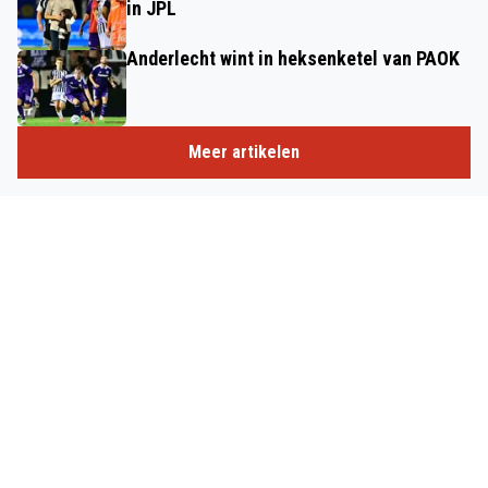
in JPL
Anderlecht wint in heksenketel van PAOK
Meer artikelen