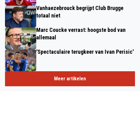
Vanhaezebrouck begrijpt Club Brugge
totaal niet
Marc Coucke verrast: hoogste bod van
allemaal
'Spectaculaire terugkeer van Ivan Perisic'
Meer artikelen