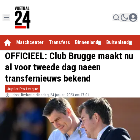
Matchcenter
Transfers
Binnenland
Buitenland
E
▼
▼
OFFICIEEL: Club Brugge maakt nu
al voor tweede dag naeen
transfernieuws bekend
Jupiler Pro League
door
Redactie
dinsdag, 24 januari 2023 om 17:01