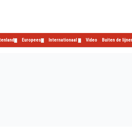
tenland
Europees
Internationaal
Video
Buiten de lijne
▼
▼
▼