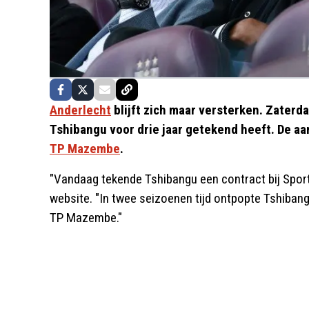
Anderlecht
blijft zich maar versterken. Zaterd
Tshibangu voor drie jaar getekend heeft. De a
TP Mazembe
.
"Vandaag tekende Tshibangu een contract bij Sporti
website. "In twee seizoenen tijd ontpopte Tshibangu
TP Mazembe."