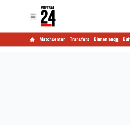
Matchcenter
Transfers
Binnenland
Bui
▼