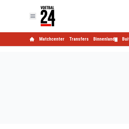
Matchcenter
Transfers
Binnenland
Bui
▼