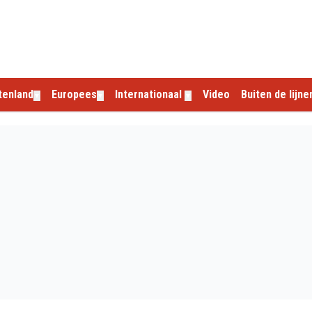
tenland
Europees
Internationaal
Video
Buiten de lijne
▼
▼
▼