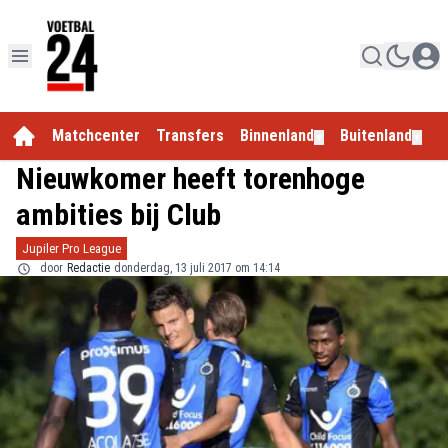
Matchcenter
Transfers
Binnenland
Buitenland
E
▼
▼
Nieuwkomer heeft torenhoge
ambities bij Club
Jupiler Pro League
door
Redactie
donderdag, 13 juli 2017 om 14:14