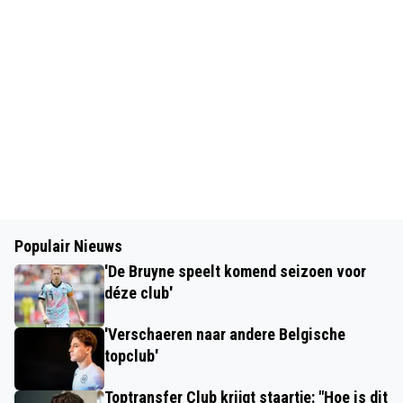
Populair Nieuws
'De Bruyne speelt komend seizoen voor
déze club'
'Verschaeren naar andere Belgische
topclub'
Toptransfer Club krijgt staartje: "Hoe is dit