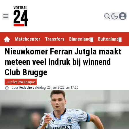
Matchcenter
Transfers
Binnenland
Buitenland
E
▼
▼
Nieuwkomer Ferran Jutgla maakt
meteen veel indruk bij winnend
Club Brugge
Jupiler Pro League
door
Redactie
zaterdag, 25 juni 2022 om 17:20