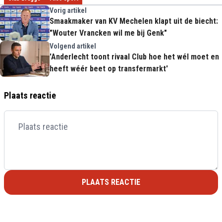
Vorig artikel
Smaakmaker van KV Mechelen klapt uit de biecht:
"Wouter Vrancken wil me bij Genk"
Volgend artikel
'Anderlecht toont rivaal Club hoe het wél moet en
heeft wéér beet op transfermarkt'
Plaats reactie
PLAATS REACTIE