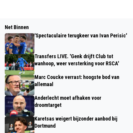
Net Binnen
'Spectaculaire terugkeer van Ivan Perisic'
Transfers LIVE. 'Genk drijft Club tot
wanhoop, weer versterking voor RSCA'
Marc Coucke verrast: hoogste bod van
allemaal
Anderlecht moet afhaken voor
droomtarget
Karetsas weigert bijzonder aanbod bij
Dortmund