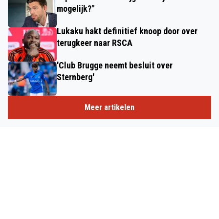
mogelijk?"
Lukaku hakt definitief knoop door over
terugkeer naar RSCA
'Club Brugge neemt besluit over
Sternberg'
Meer artikelen