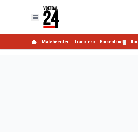
Matchcenter
Transfers
Binnenland
Bui
▼