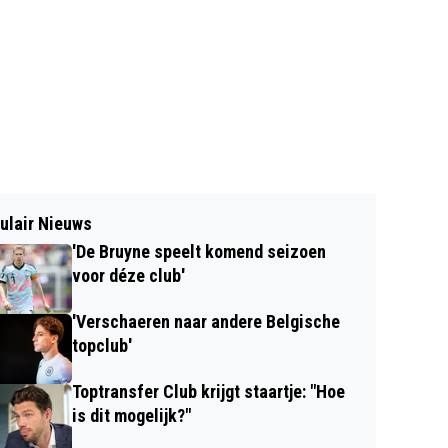
ulair Nieuws
'De Bruyne speelt komend seizoen
voor déze club'
'Verschaeren naar andere Belgische
topclub'
Toptransfer Club krijgt staartje: "Hoe
is dit mogelijk?"