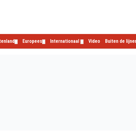
tenland
Europees
Internationaal
Video
Buiten de lijne
▼
▼
▼