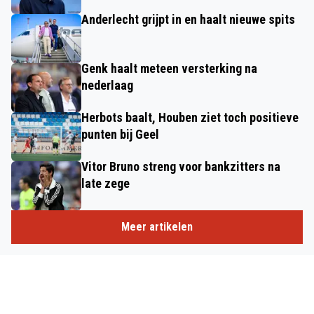
Anderlecht grijpt in en haalt nieuwe spits
Genk haalt meteen versterking na
nederlaag
Herbots baalt, Houben ziet toch positieve
punten bij Geel
Vitor Bruno streng voor bankzitters na
late zege
Meer artikelen