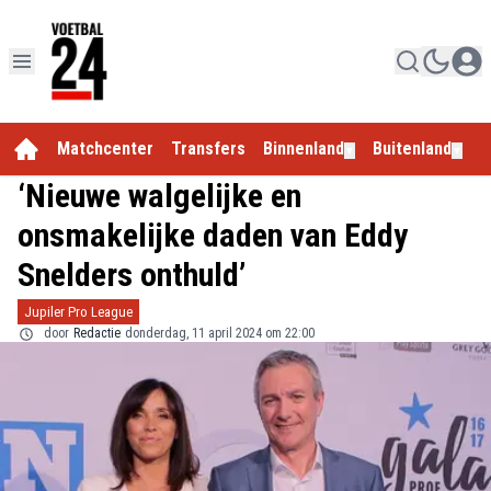
Matchcenter
Transfers
Binnenland
Buitenland
E
▼
▼
‘Nieuwe walgelijke en
onsmakelijke daden van Eddy
Snelders onthuld’
Jupiler Pro League
door
Redactie
donderdag, 11 april 2024 om 22:00