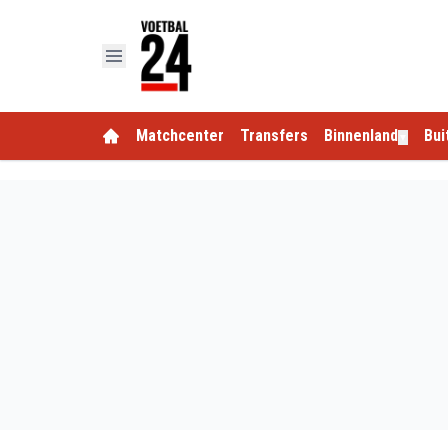
Matchcenter
Transfers
Binnenland
Bui
▼