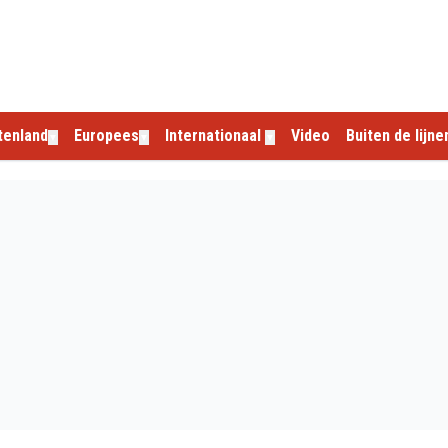
tenland
Europees
Internationaal
Video
Buiten de lijne
▼
▼
▼