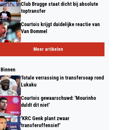
Club Brugge staat dicht bij absolute
toptransfer
Courtois krijgt duidelijke reactie van
Van Bommel
Meer artikelen
 Binnen
Totale verrassing in transfersoap rond
Lukaku
Courtois gewaarschuwd: 'Mourinho
duldt dit niet'
'KRC Genk plant zwaar
transferoffensief'