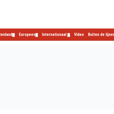
tenland
Europees
Internationaal
Video
Buiten de lijne
▼
▼
▼