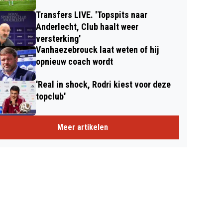
Transfers LIVE. 'Topspits naar
Anderlecht, Club haalt weer
versterking'
Vanhaezebrouck laat weten of hij
opnieuw coach wordt
'Real in shock, Rodri kiest voor deze
topclub'
Meer artikelen