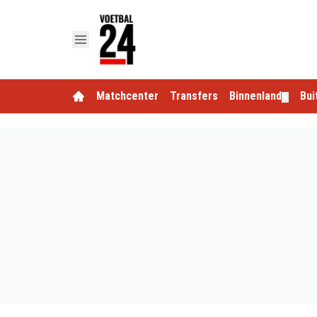
Matchcenter
Transfers
Binnenland
Bui
▼