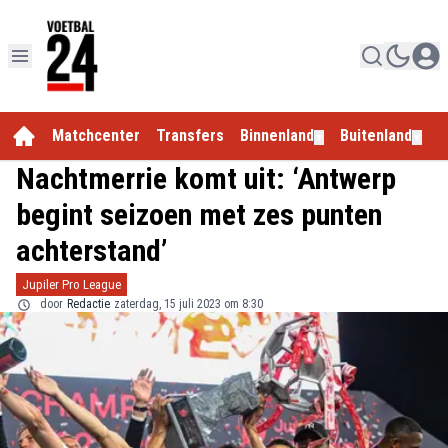
Matchcenter
Transfers
Binnenland
Buitenland
E
▼
▼
Nachtmerrie komt uit: ‘Antwerp
begint seizoen met zes punten
achterstand’
Jupiler Pro League
door
Redactie
zaterdag, 15 juli 2023 om 8:30