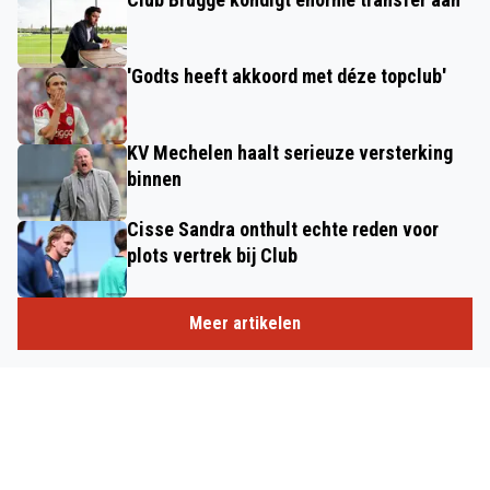
'Godts heeft akkoord met déze topclub'
KV Mechelen haalt serieuze versterking
binnen
Cisse Sandra onthult echte reden voor
plots vertrek bij Club
Meer artikelen