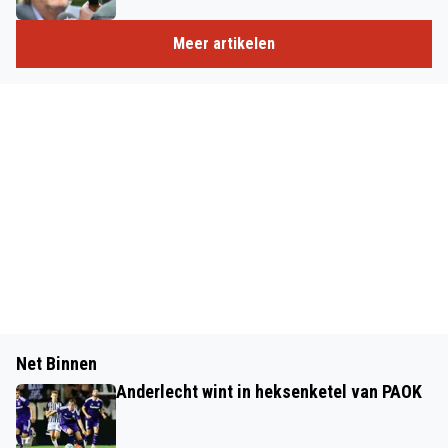
Meer artikelen
Net Binnen
Anderlecht wint in heksenketel van PAOK