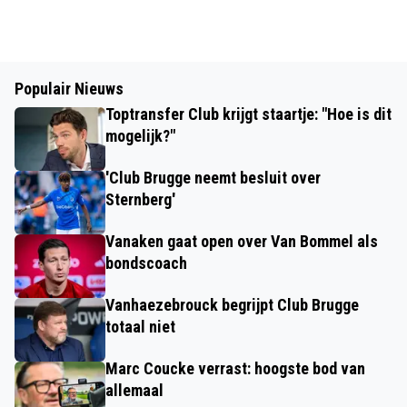
Populair Nieuws
Toptransfer Club krijgt staartje: "Hoe is dit
mogelijk?"
'Club Brugge neemt besluit over
Sternberg'
Vanaken gaat open over Van Bommel als
bondscoach
Vanhaezebrouck begrijpt Club Brugge
totaal niet
Marc Coucke verrast: hoogste bod van
allemaal