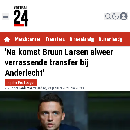
Matchcenter
Transfers
Binnenland
Buitenland
E
▼
▼
'Na komst Bruun Larsen alweer
verrassende transfer bij
Anderlecht'
Jupiler Pro League
door
Redactie
zaterdag, 23 januari 2021 om 20:30