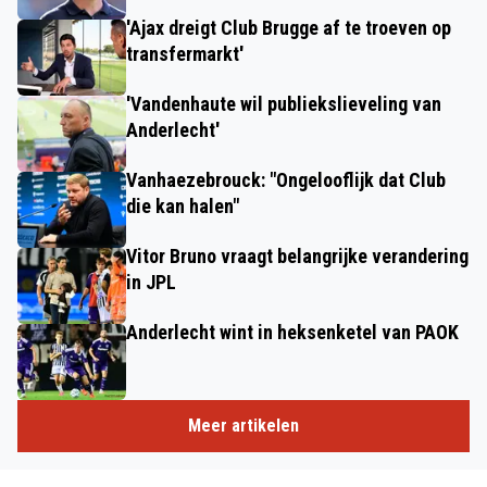
'Ajax dreigt Club Brugge af te troeven op
transfermarkt'
'Vandenhaute wil publiekslieveling van
Anderlecht'
Vanhaezebrouck: "Ongelooflijk dat Club
die kan halen"
Vitor Bruno vraagt belangrijke verandering
in JPL
Anderlecht wint in heksenketel van PAOK
Meer artikelen