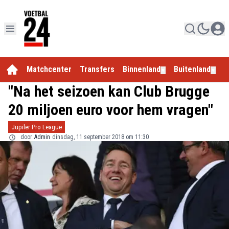
Matchcenter
Transfers
Binnenland
Buitenland
E
▼
▼
"Na het seizoen kan Club Brugge
20 miljoen euro voor hem vragen"
Jupiler Pro League
door
Admin
dinsdag, 11 september 2018 om 11:30