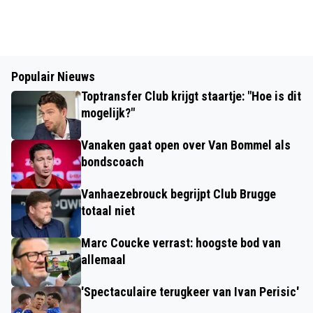
Populair Nieuws
Toptransfer Club krijgt staartje: "Hoe is dit
mogelijk?"
Vanaken gaat open over Van Bommel als
bondscoach
Vanhaezebrouck begrijpt Club Brugge
totaal niet
Marc Coucke verrast: hoogste bod van
allemaal
'Spectaculaire terugkeer van Ivan Perisic'