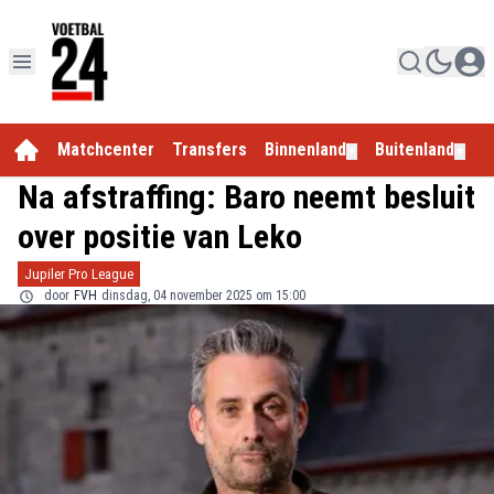
Matchcenter
Transfers
Binnenland
Buitenland
E
▼
▼
Na afstraffing: Baro neemt besluit
over positie van Leko
Jupiler Pro League
door
FVH
dinsdag, 04 november 2025 om 15:00