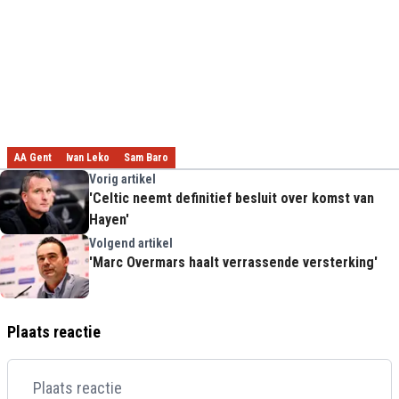
AA Gent
Ivan Leko
Sam Baro
Vorig artikel
'Celtic neemt definitief besluit over komst van
Hayen'
Volgend artikel
'Marc Overmars haalt verrassende versterking'
Plaats reactie