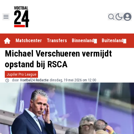
Matchcenter
Transfers
Binnenland
Buitenland
E
▼
▼
Michael Verschueren vermijdt
opstand bij RSCA
Jupiler Pro League
door
Voetbal24 Redactie
dinsdag, 19 mei 2026 om 12:00