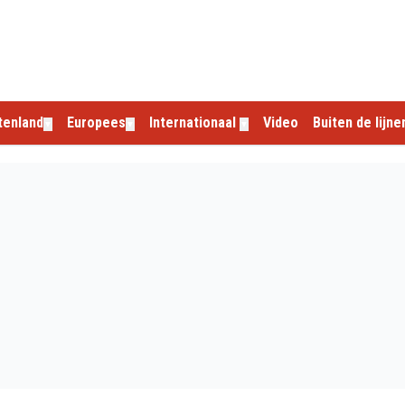
tenland
Europees
Internationaal
Video
Buiten de lijne
▼
▼
▼