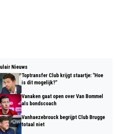
ulair Nieuws
Toptransfer Club krijgt staartje: "Hoe
is dit mogelijk?"
Vanaken gaat open over Van Bommel
als bondscoach
Vanhaezebrouck begrijpt Club Brugge
totaal niet