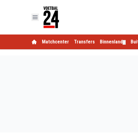
Matchcenter
Transfers
Binnenland
Bui
▼