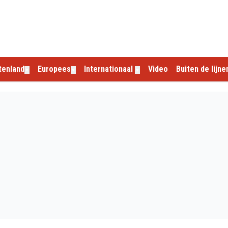
tenland
Europees
Internationaal
Video
Buiten de lijne
▼
▼
▼