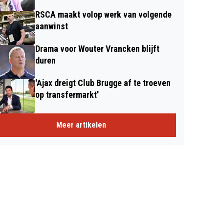
RSCA maakt volop werk van volgende
aanwinst
Drama voor Wouter Vrancken blijft
duren
'Ajax dreigt Club Brugge af te troeven
op transfermarkt'
Meer artikelen