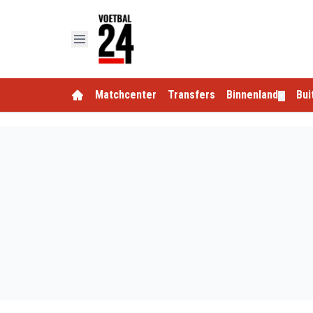
Matchcenter
Transfers
Binnenland
Bui
▼